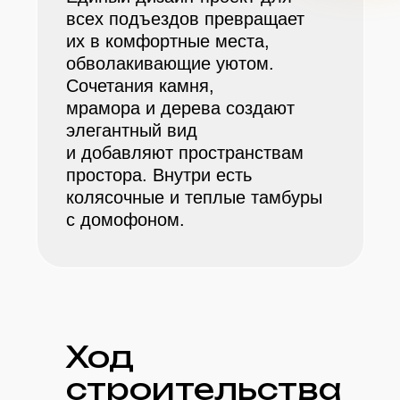
всех подъездов превращает
их в комфортные места,
обволакивающие уютом.
Готовы увидеть
Сочетания камня,
мрамора и дерева создают
в живую?
элегантный вид
и добавляют пространствам
простора. Внутри есть
колясочные и теплые тамбуры
Смотреть обзор района
с домофоном.
Ход
строительства