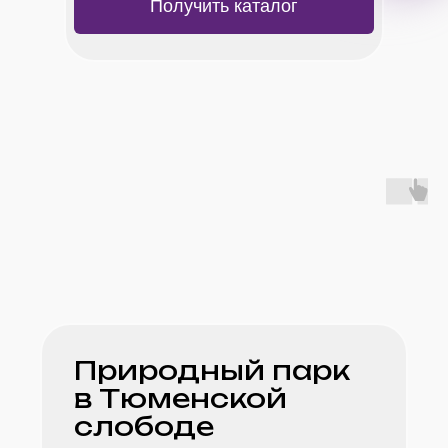
Получить каталог
Новый природный парк Прео появится
к 2028 году
на пересечении улиц Фармана
Салманова
и Заполярной. Площадь будущего
парка составит
1 Га. По проекту будет сохранено 99%
существующих деревьев.
Природный парк
в Тюменской
слободе