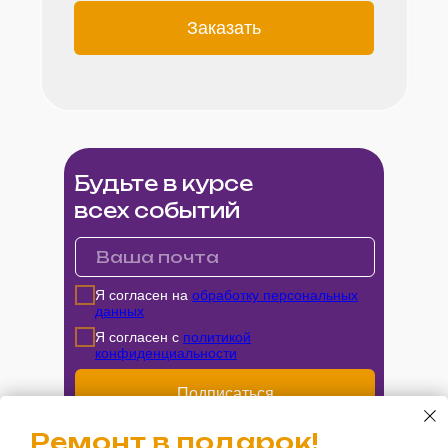
Заказать
Будьте в курсе
всех событий
Квартиры
с ремонтом
и кухней
Я согласен на
обработку персональных
данных
Я согласен с
политикой
конфиденциальности
Подписаться
Ремонт в подарок!