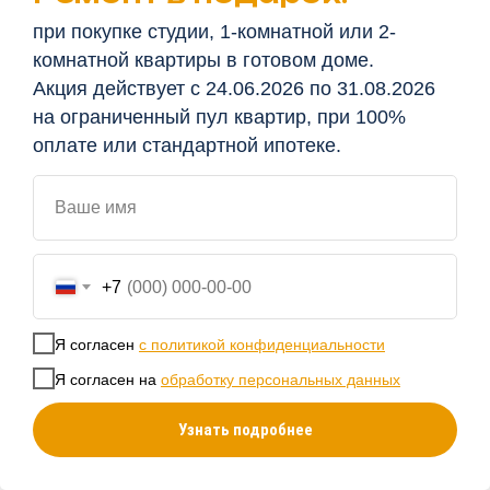
при покупке студии, 1-комнатной или 2-
Наши проекты
комнатной квартиры в готовом доме.
Акция действует с 24.06.2026 по 31.08.2026
на ограниченный пул квартир, при 100%
оплате или стандартной ипотеке.
Ваше имя
+7
Мы используем файлы cookies для хранения данных
Продолжая использование сайта, вы соглашаетесь с
условиями обработки файлов cookie
. К сайту подключен
Я согласен
с политикой конфиденциальности
сервис веб-аналитики Яндекс.Метрика. Запретить
Я согласен на
обработку персональных данных
обработку cookie вы можете через браузер
Узнать подробнее
Другие площадки
СОГЛАСЕН